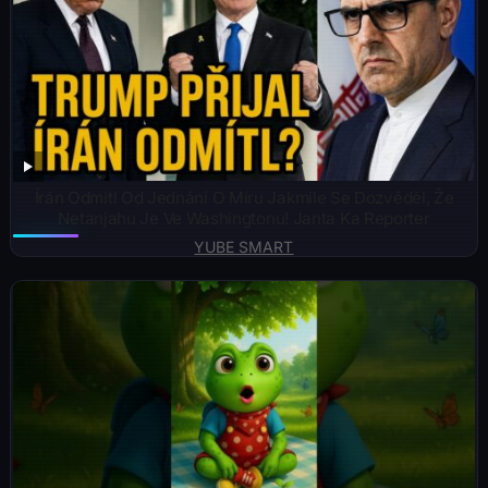
Írán Odmítl Od Jednání O Míru Jakmile Se Dozvěděl, Že
Netanjahu Je Ve Washingtonu! Janta Ka Reporter
YUBE SMART